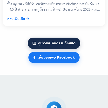
ชั้นอนุบาล 2 ที่ได้รับรางวัลชนะเลิศ การแข่งขันจักรยานขาไถ รุ่น 3.7
- 4.0 ปี ชาย รายการหนูน้อยขาไถชิงแชมป์ประเทศไทย 2026 สนาม
ที่ 4 ชิงถ้วยพระราชทานสมเด็จพระกนิษฐาธิราชเจ้า กรมสมเด็จพระ
อ่านเพิ่มเติม
เทพรัตนราชสุดา ฯ สยามบรมราชกุมารี ณ จังหวัดนครราชสีมา
ดูข่าวและกิจกรรมทั้งหมด
เยี่ยมชมเพจ Facebook