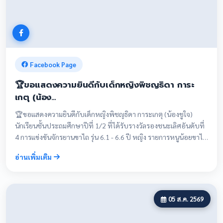
Facebook Page
🏆ขอแสดงความยินดีกับเด็กหญิงพิชญธิดา การะ
เกตุ (น้อง…
🏆ขอแสดงความยินดีกับเด็กหญิงพิชญธิดา การะเกตุ (น้องชูใจ)
นักเรียนชั้นประถมศึกษาปีที่ 1/2 ที่ได้รับรางวัลรองชนะเลิศอันดับที่
4 การแข่งขันจักรยานขาไถ รุ่น 6.1 - 6.6 ปี หญิง รายการหนูน้อยขาไถ
ชิงแชมป์ประเทศไทย 2026 สนามที่ 4 ชิงถ้วยพระราชทานสมเด็จ
อ่านเพิ่มเติม
พระกนิษฐาธิราชเจ้า กรมสมเด็จพระเทพรัตนราชสุดา ฯ สยามบรม
ราชกุมารี ณ จังหวัดนครราชสีมา
05 ส.ค. 2569