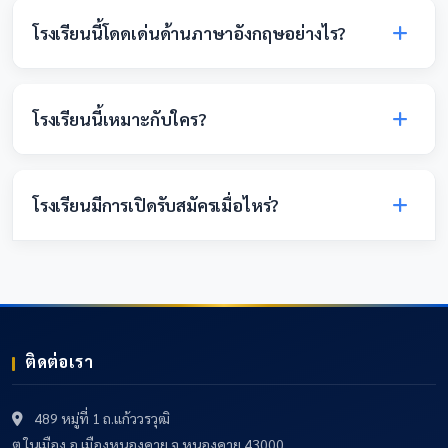
วิชา เช่น วิทยาศาสตร์ คณิตศาสตร์ และเทคโนโลยี เพื่อ
โรงเรียนนี้โดดเด่นด้านภาษาอังกฤษอย่างไร?
สร้างความมั่นใจในการใช้ภาษาอังกฤษของผู้เรียน
โรงเรียนจัดการเรียนการสอนด้วยหลักสูตร Mini English
Program (MEP) ซึ่งเน้นการพัฒนาทักษะการใช้ภาษา
โรงเรียนนี้เหมาะกับใคร?
อังกฤษในทุกมิติ โดยใช้ภาษาอังกฤษในการสอนวิชาหลัก
ต่างๆ
เหมาะสำหรับนักเรียนและผู้ปกครองที่มองหาโรงเรียน
คุณภาพ เน้นภาษาอังกฤษ เทคโนโลยี และมีการอนุรักษ์
โรงเรียนมีการเปิดรับสมัครเมื่อไหร่?
วัฒนธรรมท้องถิ่น
โรงเรียนเปิดรับสมัครนักเรียนทุกปี สามารถติดตาม
กำหนดการได้ที่เว็บไซต์และเพจเฟซบุ๊กของโรงเรียน
ติดต่อเรา
489 หมู่ที่ 1 ถ.แก้ววรวุฒิ
ต.ในเมือง อ.เมืองหนองคาย จ.หนองคาย 43000