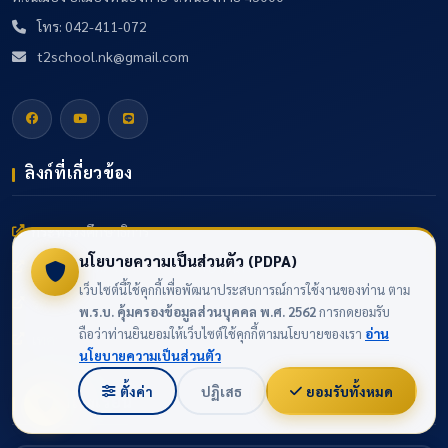
โทร: 042-411-072
t2school.nk@gmail.com
ลิงก์ที่เกี่ยวข้อง
กระทรวงศึกษาธิการ
นโยบายความเป็นส่วนตัว (PDPA)
สำนักงานคณะกรรมการการศึกษาขั้นพื้นฐาน
เว็บไซต์นี้ใช้คุกกี้เพื่อพัฒนาประสบการณ์การใช้งานของท่าน ตาม
ระบบสารสนเทศทางการศึกษาท้องถิ่น
พ.ร.บ. คุ้มครองข้อมูลส่วนบุคคล พ.ศ. 2562
การกดยอมรับ
ถือว่าท่านยินยอมให้เว็บไซต์ใช้คุกกี้ตามนโยบายของเรา
อ่าน
เทศบาลเมืองหนองคาย
นโยบายความเป็นส่วนตัว
ตั้งค่า
ปฏิเสธ
ยอมรับทั้งหมด
แผนที่โรงเรียน